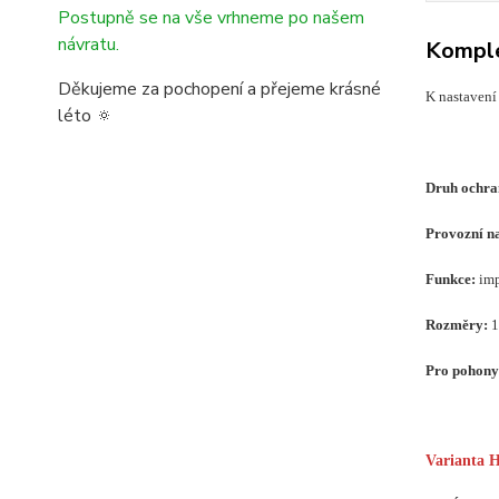
Postupně se na vše vrhneme po našem
návratu.
Komple
Děkujeme za pochopení a přejeme krásné
K nastavení
léto 🔅
Druh ochr
Provozní na
Funkce:
imp
Rozměry:
1
Pro pohon
Varianta 