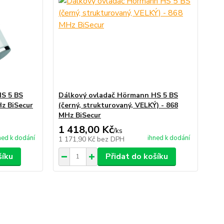
S 5 BS
Dálkový ovladač Hörmann HS 5 BS
Hz BiSecur
(černý, strukturovaný, VELKÝ) - 868
MHz BiSecur
1 418,00 Kč
/
ks
ned k dodání
ihned k dodání
1 171,90 Kč
bez DPH
šíku
Přidat do košíku