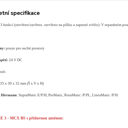
tní specifikace
 3 funkcí (otevřeno/zavřeno. otevřeno na půlku a zapnuté světlo). V separátním po
any:
pouze pro suché prostory
pětí:
24 V DC
uls
35 x 30 x 32 mm (Š x V x H)
y Hörmann
: SupraMatic E/P/H, ProMatic, RotaMatic /P/PL, LineaMatic /P/H
HE 3 - MCX BS s přídavnou anténou: