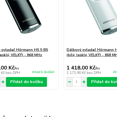
 ovladač Hörmann HS 5 BS
Dálkový ovladač Hörmann H
lesklý, VELKÝ) - 868 MHz
(bílý, lesklý, VELKÝ) - 868 M
,00 Kč
1 418,00 Kč
/
ks
/
ks
ihned k dodání
ih
0 Kč
bez DPH
1 171,90 Kč
bez DPH
Přidat do košíku
Přidat do ko