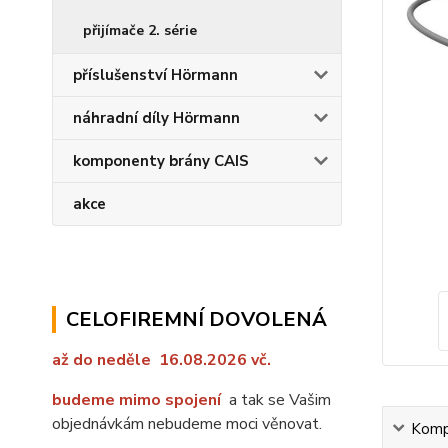
přijímače 2. série
příslušenství Hörmann
náhradní díly Hörmann
komponenty brány CAIS
akce
CELOFIREMNÍ DOVOLENÁ
až do ned
ě
le 16.08.2026 vč.
budeme mimo spojení
a tak se Vašim
objednávkám nebudeme moci věnovat.
Kompl