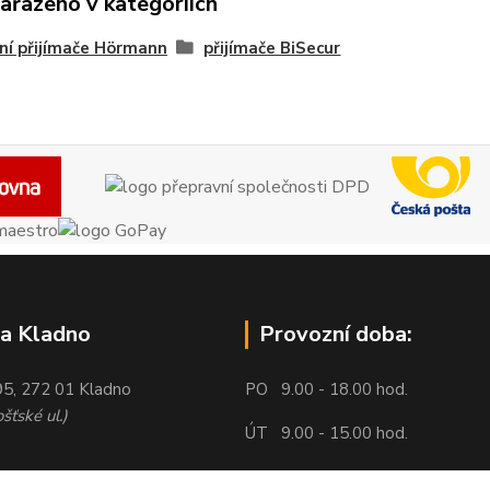
zařazeno v kategoriích
ní přijímače Hörmann
přijímače BiSecur
a Kladno
Provozní doba:
95, 272 01 Kladno
PO 9.00 - 18.00 hod.
šťské ul.)
ÚT 9.00 - 15.00 hod.
ST 9.00 - 18.00 hod.