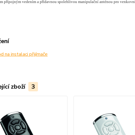
 m přípojným vedením a přídavnou spolehlivou manipulační anténou pro venkovní ob
žení
 na instalaci přijímače
jící zboží
3