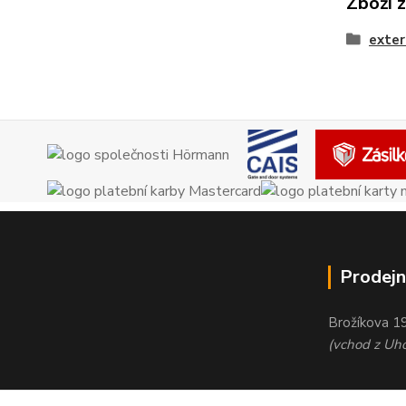
Zboží 
exter
Prodejn
Brožíkova 1
(vchod z Uho