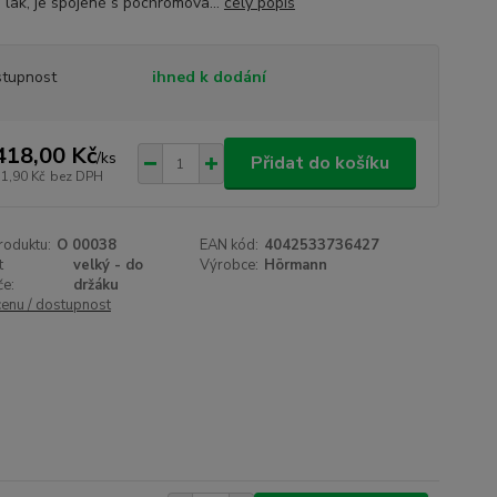
í lak, je spojené s pochromova...
celý popis
tupnost
ihned k dodání
418,00 Kč
/
ks
Přidat do košíku
71,90 Kč
bez DPH
roduktu:
O 00038
EAN kód:
4042533736427
t
velký - do
Výrobce:
Hörmann
če:
držáku
cenu / dostupnost