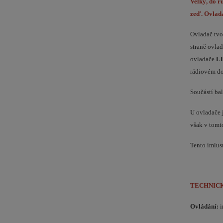
Velký, do r
zeď. Ovlada
Ovladač tvo
straně ovla
ovladače
LE
rádiovém do
Součástí bal
U ovladače 
však v tomt
Tento imlus
TECHNIC
Ovládání:
i