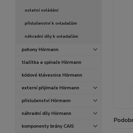
ostatní ovládání
příslušenství k ovladačům
náhradní díly k ovladačům
pohony Hörmann
tlačítka a spínače Hörmann
kódové klávesnice Hörmann
externí přijímače Hörmann
příslušenství Hörmann
náhradní díly Hörmann
Podobn
komponenty brány CAIS