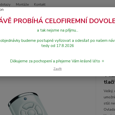
 dotazy
Montáže
Kontakt
Nevíte
ÁVĚ PROBÍHÁ CELOFIREMNÍ DOVOL
Hledat
734 
a tak nejsme na příjmu...
 objednávky budeme postupně vyřizovat a odesílat po našem návr
álkové ovladače Hörmann
Dálkový ovladač Hörmann HS 5 BS (bílý, les
tedy od 17.8.2026
ový ovladač Hörmann HS 5 BS (bí
Děkujeme za pochopení a přejeme Vám krásné léto 🔅
BiSecur
Zavřít
4-ka
tlač
Velký, 
umožní 
stůl n
Ovlada