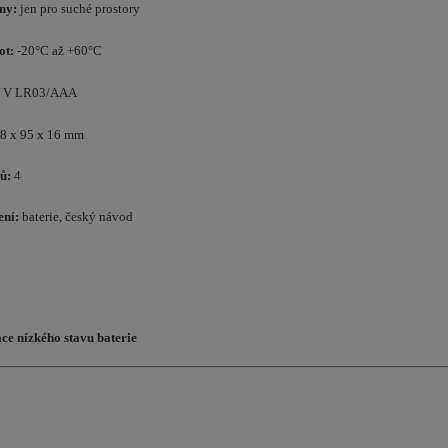
ny:
jen pro suché prostory
ot:
-20°C až +60°C
5 V LR03/AAA
8 x 95 x 16 mm
lů:
4
ení:
baterie, český návod
ce nízkého stavu baterie