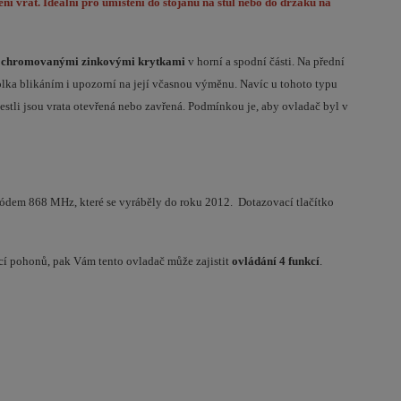
ení vrat. Ideální pro umístění do stojanu na stůl nebo do držáku na
ochromovanými zinkovými krytkami
v horní a spodní části. N
a přední
rolka blikáním i upozorní na její včasnou výměnu. Navíc u tohoto typu
 jestli jsou vrata otevřená nebo zavřená. Podmínkou je, aby ovladač byl v
kódem 868 MHz, které se vyráběly do roku 2012. Dotazovací tlačítko
í pohonů, pak Vám tento ovladač může zajistit
ovládání 4 funkcí
.