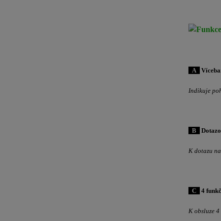
0
A
0
Víceba
Indikuje poh
0
B
0
Dotazov
K dotazu na 
0
C
0
4 funkč
K obsluze 4