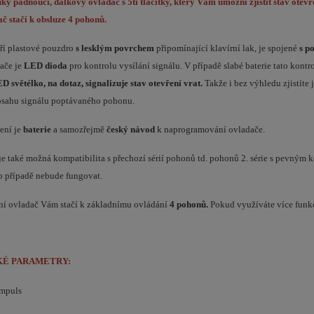
uky padnoucí, dálkový ovladač s 5ti tlačítky, který Vám umožní zjistit stav otevř
č stačí k obsluze 4 pohonů.
ří plastové pouzdro
s lesklým povrchem
připomínající klavírní lak, je spojené
s p
dače je
LED dioda
pro kontrolu vysílání signálu. V případě slabé baterie tato kont
D světélko, na dotaz, signalizuje stav otevření vrat.
Takže i bez výhledu zjistíte
sahu signálu poptávaného pohonu.
ení je
baterie
a samozřejmě
český návod
k naprogramování ovladače.
je také možná kompatibilita s přechozí sérií pohonů td.
pohonů 2. série s pevným 
o případě nebude fungovat.
ní ovladač Vám stačí k základnímu ovládání
4 pohonů.
Pokud využíváte více funkc
KÉ PARAMETRY:
mpuls