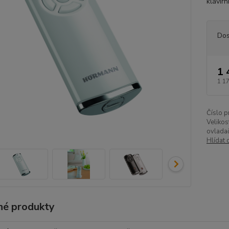
klavírn
Dos
1 
1 1
Číslo p
Velikos
ovlada
Hlídat 
é produkty