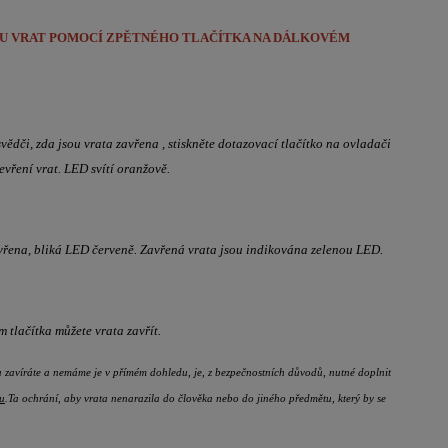
U VRAT POMOCÍ ZPĚTNÉHO TLAČÍTKA NA DÁLKOVÉM
svědči, zda jsou vrata zavřena
, stiskněte dotazovací tlačítko na ovladači
tevření vrat. LED svítí oranžově.
evřena, bliká LED červeně. Zavřená vrata jsou indikována zelenou LED.
 tlačítka můžete vrata zavřít.
zavíráte a nemáme je v přímém dohledu, je, z bezpečnostních důvodů, nutné doplnit
ou
.Ta ochrání, aby vrata nenarazila do člověka nebo do jiného předmětu, který by se