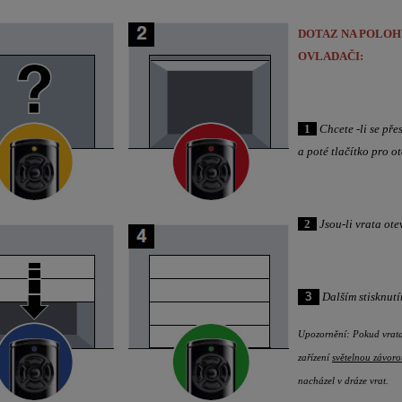
DOTAZ NA POLOH
OVLADAČI:
0
1
0
Chcete
-li se pře
a poté tlačítko pro o
0
2
0
Jsou-li vrata ot
0
3
0
Dalším stisknutím
Upozornění: Pokud vrata 
zařízení
světelnou závor
nacházel v dráze vrat.