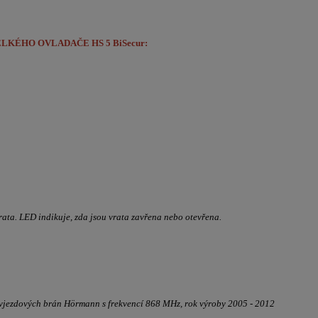
LKÉHO OVLADAČE HS 5 BiSecur:
vrata. LED indikuje, zda jsou vrata zavřena nebo otevřena.
 vjezdových brán Hörmann s frekvencí 868 MHz, rok výroby 2005 - 2012