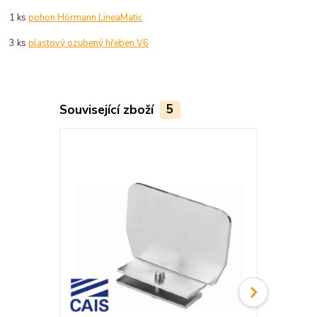
1 ks
pohon Hörmann LineaMatic
3 ks
plastový ozubený hřeben V6
Související zboží
5