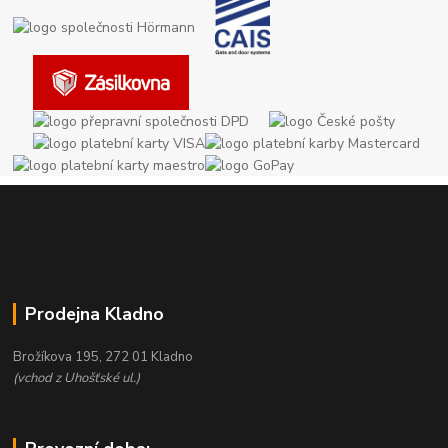
Prodejna Kladno
Brožíkova 195, 272 01 Kladno
(vchod z Uhošťské ul.)