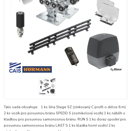
Tato sada obsahuje: 1 ks šína Stage SZ (zinkovaný C profil o délce 6 m)
2 ks vozík pro posuvnou bránu SPEDD S (osmikolový vozík) 1 ks náběh s
kladkou pro posuvnou samonosnou bránu RUN S 1 ks doraz spodní pro
posuvnou samonosnou bránu LAST S 1 ks kladka horní vodící 2 ks