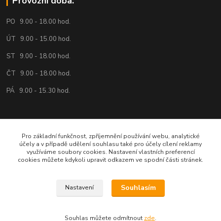
Provozní doba:
PO 9.00 - 18.00 hod.
ÚT 9.00 - 15.00 hod.
ST 9.00 - 18.00 hod.
ČT 9.00 - 18.00 hod.
PÁ 9.00 - 15.30 hod.
Volejte nebo pište:
Pro základní funkčnost, zpříjemnění používání webu, analytické
účely a v případě udělení souhlasu také pro účely cílení reklamy
734 161 818
využíváme soubory cookies. Nastavení vlastních preferencí
cookies můžete kdykoli upravit odkazem ve spodní části stránek.
eshop@vrata-pohony.eu
Souhlasím
Nastavení
Souhlas můžete odmítnout
zde
.