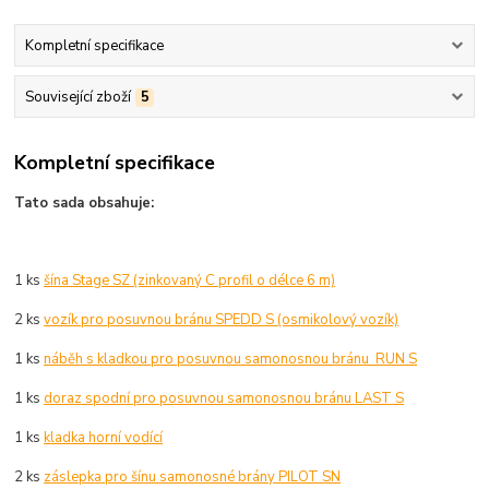
Kompletní specifikace
Související zboží
5
Kompletní specifikace
Tato sada obsahuje:
1 ks
šína Stage SZ (zinkovaný C profil o délce 6 m)
2 ks
vozík pro posuvnou bránu SPEDD S (osmikolový vozík)
1 ks
náběh s kladkou pro posuvnou samonosnou bránu RUN S
1 ks
doraz spodní pro posuvnou samonosnou bránu LAST S
1 ks
kladka horní vodící
2 ks
záslepka pro šínu samonosné brány PILOT SN