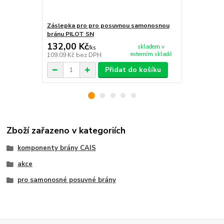
Záslepka pro pro posuvnou samonosnou
Plastový oz
bránu PILOT SN
132,00 Kč
388,00 K
skladem v
/
ks
externím skladě
109,09 Kč
bez DPH
320,66 Kč
be
Přidat do košíku
Zboží zařazeno v kategoriích
komponenty brány CAIS
akce
pro samonosné posuvné brány