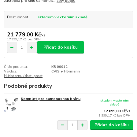
záslepka pro šínu samonos...
celý popis
Dostupnost
skladem v externím skladě
21 779,00 Kč
/
ks
17 999,17 Kč
bez DPH
Přidat do košíku
Číslo produktu:
KB 00012
Výrobce:
CAIS + Hörmann
Hlídat cenu / dostupnost
Podobné produkty
Komplet pro samonosnou bránu
skladem v externím
skladě
12 099,00 Kč
/
ks
9 999,17 Kč
bez DPH
Přidat do košíku