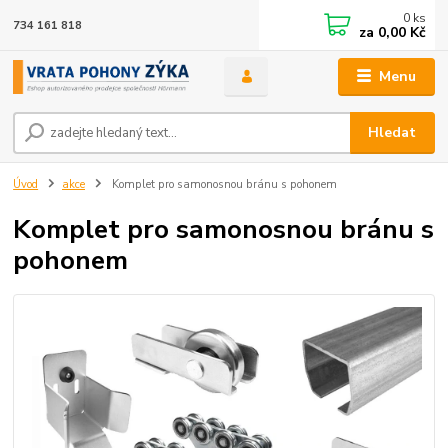
0
ks
734 161 818
za
0,00 Kč
Menu
Hledat
Úvod
akce
Komplet pro samonosnou bránu s pohonem
Komplet pro samonosnou bránu s
pohonem