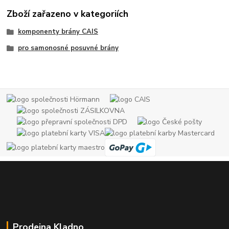
Zboží zařazeno v kategoriích
komponenty brány CAIS
pro samonosné posuvné brány
Prodejna Kladno