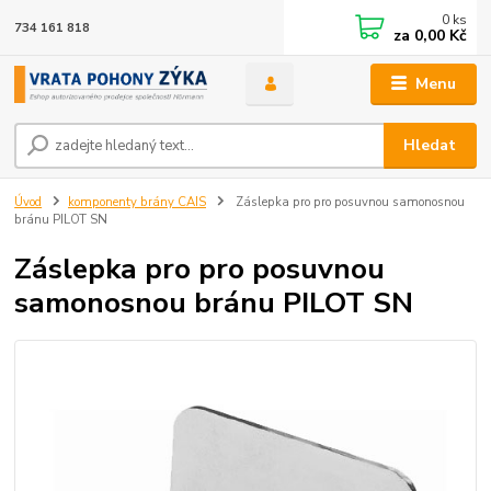
0
ks
734 161 818
za
0,00 Kč
Menu
Hledat
Úvod
komponenty brány CAIS
Záslepka pro pro posuvnou samonosnou
bránu PILOT SN
Záslepka pro pro posuvnou
samonosnou bránu PILOT SN