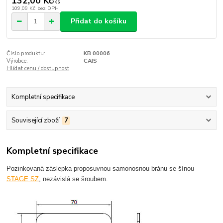
132,00 Kč
/
ks
109,09 Kč
bez DPH
Přidat do košíku
Číslo produktu:
KB 00006
Výrobce:
CAIS
Hlídat cenu / dostupnost
Kompletní specifikace
Související zboží
7
Kompletní specifikace
Pozinkovaná záslepka proposuvnou samonosnou bránu se šínou
STAGE SZ
, nezávislá se šroubem.