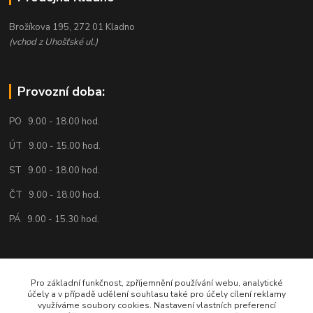
Brožíkova 195, 272 01 Kladno
(vchod z Uhošťské ul.)
Provozní doba:
PO 9.00 - 18.00 hod.
ÚT 9.00 - 15.00 hod.
ST 9.00 - 18.00 hod.
ČT 9.00 - 18.00 hod.
PÁ 9.00 - 15.30 hod.
Volejte nebo pište:
Pro základní funkčnost, zpříjemnění používání webu, analytické
účely a v případě udělení souhlasu také pro účely cílení reklamy
734 161 818
využíváme soubory cookies. Nastavení vlastních preferencí