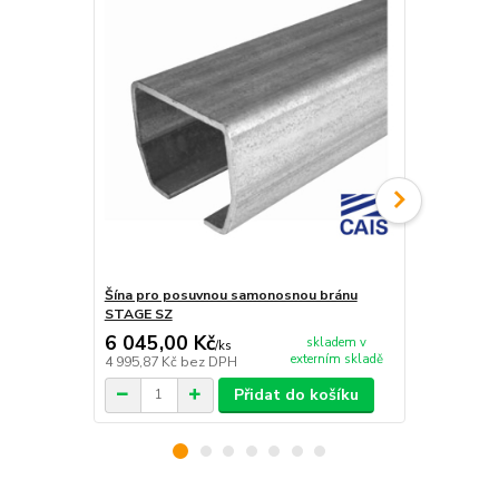
Šína pro posuvnou samonosnou bránu
Vozík pro p
STAGE SZ
SPEED S
6 045,00 Kč
3 227,00
skladem v
/
ks
externím skladě
4 995,87 Kč
bez DPH
2 666,94 Kč
Přidat do košíku