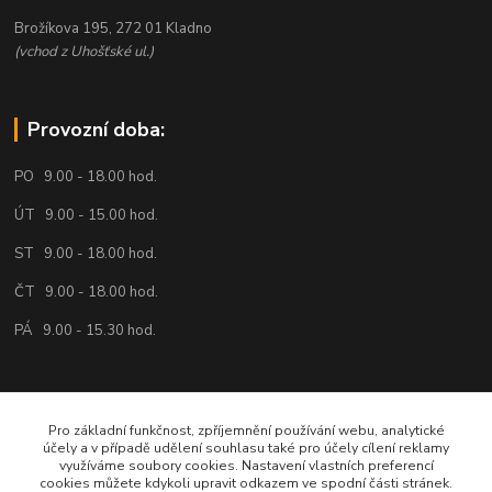
Brožíkova 195, 272 01 Kladno
(vchod z Uhošťské ul.)
Provozní doba:
PO 9.00 - 18.00 hod.
ÚT 9.00 - 15.00 hod.
ST 9.00 - 18.00 hod.
ČT 9.00 - 18.00 hod.
PÁ 9.00 - 15.30 hod.
Volejte nebo pište:
Pro základní funkčnost, zpříjemnění používání webu, analytické
účely a v případě udělení souhlasu také pro účely cílení reklamy
734 161 818
využíváme soubory cookies. Nastavení vlastních preferencí
cookies můžete kdykoli upravit odkazem ve spodní části stránek.