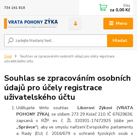
0
ks
734 161 818
za
0,00 Kč
Menu
Hledat
Úvod
Souhlas se zpracováním osobních údajů pro účely registrace
uživatelského účtu
Souhlas se zpracováním osobních
údajů pro účely registrace
uživatelského účtu
Udělujete tímto souhlas
Liborovi Zýkovi (VRATA
POHONY ZÝKA)
, se sídlem 273 29 Koleč 210, IČ 67629636,
zapsaná v RŽP, ev. č. ŽL 320301-17472925
(dále jen
„Správce“
), aby ve smyslu nařízení Evropského parlamentu
a Rady (EU) č. 2016/679 o ochraně fyzických osob v