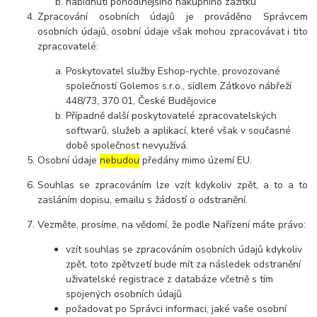
nabídnutí pohodlnějšího nákupního zážitku
Zpracování osobních údajů je prováděno Správcem
osobních údajů, osobní údaje však mohou zpracovávat i tito
zpracovatelé:
Poskytovatel služby Eshop-rychle, provozované
společností Golemos s.r.o., sídlem Zátkovo nábřeží
448/73, 370 01, České Budějovice
Případně další poskytovatelé zpracovatelských
softwarů, služeb a aplikací, které však v současné
době společnost nevyužívá.
Osobní údaje
nebudou
předány mimo území EU.
Souhlas se zpracováním lze vzít kdykoliv zpět, a to
a to
zasláním dopisu, emailu s žádostí o odstranění.
Vezměte, prosíme, na vědomí, že podle Nařízení máte právo:
vzít souhlas se zpracováním osobních údajů kdykoliv
zpět, toto zpětvzetí bude mít za následek
odstranění
uživatelské registrace z databáze včetně s tím
spojených osobních údajů
požadovat po Správci informaci, jaké vaše osobní