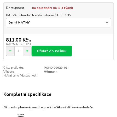
Dostupnost
na objednání do 3-4 týdnů
BARVA náhradních krytů ovladačů HSE 2 BS
811,00 Kč
/
ks
670,25 Kč
bez DPH
Přidat do košíku
Číslo produktu:
POND 00020-01
Výrobce:
Hörmann
Hlídat cenu / dostupnost
Kompletní specifikace
Náhradní plastové
pouzdro pro 2tlačítkové dálkové ovladače: