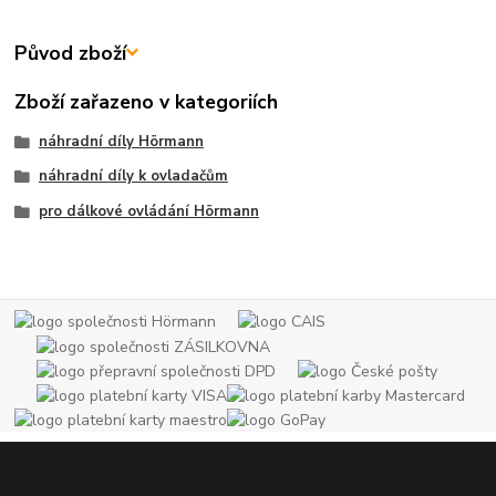
Původ zboží
Zboží zařazeno v kategoriích
náhradní díly Hörmann
náhradní díly k ovladačům
pro dálkové ovládání Hörmann