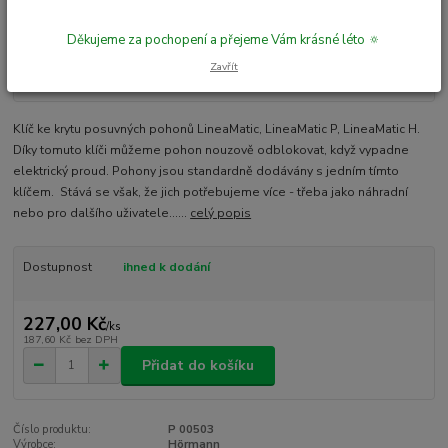
Děkujeme za pochopení a přejeme Vám krásné léto 🔅
Zavřít
Klíč ke krytu posuvných pohonů LineaMatic, LineaMatic P, LineaMatic H.
Díky tomuto klíči můžeme pohon nouzově odblokovat, když vypadne
elektrický proud. Pohony jsou standardně dodávány s jedním tímto
klíčem. Stává se však, že jich potřebujeme více - třeba jako náhradní
nebo pro dalšího uživatele......
celý popis
Dostupnost
ihned k dodání
227,00 Kč
/
ks
187,60 Kč
bez DPH
Přidat do košíku
Číslo produktu:
P 00503
Výrobce:
Hörmann