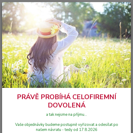
0
ks
734 161 818
za
0,00 Kč
Menu
Hledat
Úvod
příslušenství Hörmann
pro pohony posuvných bran
Náhradní
klíč ke krytu pohonu LineaMatic
Náhradní klíč ke krytu pohonu
LineaMatic
PRÁVĚ PROBÍHÁ CELOFIREMNÍ
DOVOLENÁ
a tak nejsme na příjmu...
Vaše objednávky budeme postupně vyřizovat a odesílat po
našem návratu - tedy od 17.8.2026