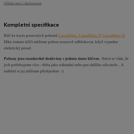
Hlídat cenu / dostupnost
Kompletní specifikace
Klíč ke krytu posuvných pohonů
LineaMatic
,
LineaMatic P
,
LineaMatic H
.
Díky tomuto klíči můžeme pohon nouzově odblokovat, když vypadne
elektrický proud.
Pohony jsou standardně dodávány s jedním tímto klíčem.
Stává se však, že
jich potřebujeme více - třeba jako náhradní nebo pro dalšího uživatele... A
naštěstí si jej můžeme přiobjednat :-)