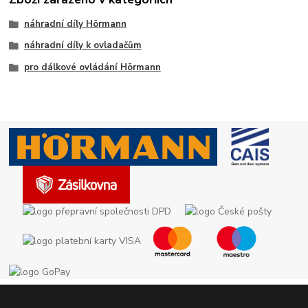
náhradní díly Hörmann
náhradní díly k ovladačům
pro dálkové ovládání Hörmann