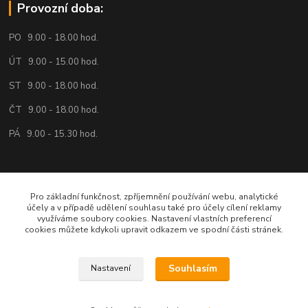
Provozní doba:
PO 9.00 - 18.00 hod.
ÚT 9.00 - 15.00 hod.
ST 9.00 - 18.00 hod.
ČT 9.00 - 18.00 hod.
PÁ 9.00 - 15.30 hod.
Volejte nebo pište:
Pro základní funkčnost, zpříjemnění používání webu, analytické
účely a v případě udělení souhlasu také pro účely cílení reklamy
734 161 818
využíváme soubory cookies. Nastavení vlastních preferencí
cookies můžete kdykoli upravit odkazem ve spodní části stránek.
eshop@vrata-pohony.eu
Souhlasím
Nastavení