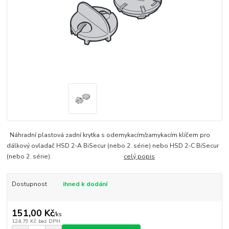
Náhradní plastová zadní krytka s odemykacím/zamykacím klíčem pro
dálkový ovladač HSD 2-A BiSecur (nebo 2. série) nebo HSD 2-C BiSecur
(nebo 2. série).
celý popis
Dostupnost
ihned k dodání
151,00 Kč
/
ks
124,79 Kč
bez DPH