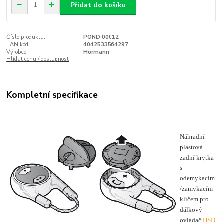
Přidat do košíku
Číslo produktu:
POND 00012
EAN kód:
4042533564297
Výrobce:
Hörmann
Hlídat cenu / dostupnost
Kompletní specifikace
Náhradní
plastová
zadní krytka
s
odemykacím
/zamykacím
klíčem pro
dálkový
ovladač
HSD