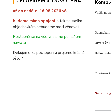
CELOFIREMNÍ DOVOLENÁ
Komple
až do ned
ě
le 16.08.2026 vč.
Vnější nouz
budeme mimo spojení
a tak se Vašim
objednávkám nebudeme moci věnovat.
Odemykání 
Postupně se na vše vrhneme po našem
návratu.
Ø
Otvor:
1
Děkujeme za pochopení a přejeme krásné
Délka lanka
léto 🔅
Polotovar kl
Nutné pro g