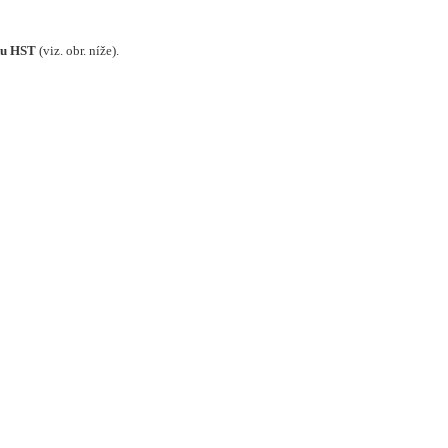
oku HST
(viz. obr. níže).