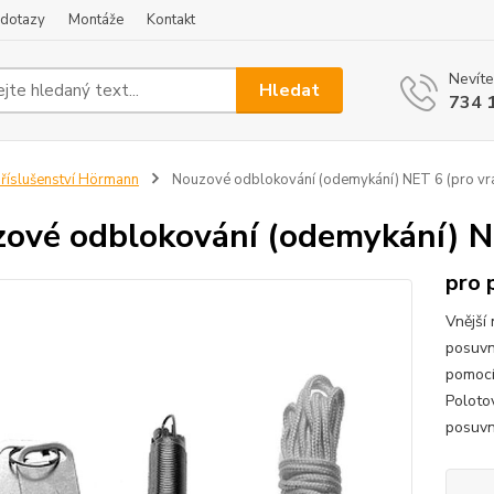
 dotazy
Montáže
Kontakt
Nevíte
Hledat
734 
říslušenství Hörmann
Nouzové odblokování (odemykání) NET 6 (pro vr
ové odblokování (odemykání) N
pro 
Vnější
posuvn
pomocí
Poloto
posuv