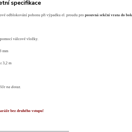
tní specifikace
ové odblokování pohonu při výpadku el. proudu pro
posuvná sekční vrata do b
pomocí válcové vložky.
3 mm
:
3,2 m
íče na dotaz.
aráže bez druhého vstupu!