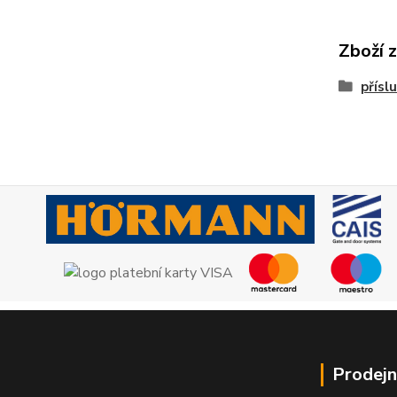
Zboží 
přísl
Prodejn