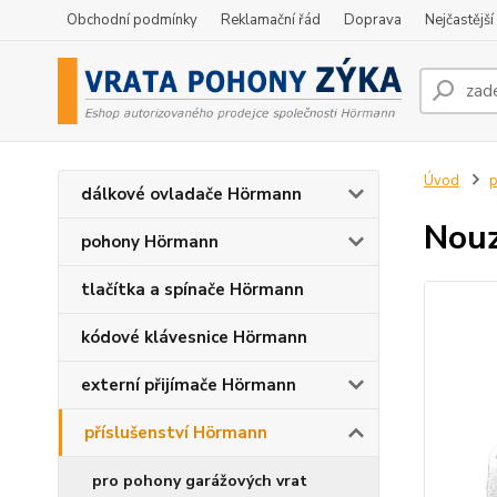
Obchodní podmínky
Reklamační řád
Doprava
Nejčastější
Úvod
p
dálkové ovladače Hörmann
Nouz
pohony Hörmann
tlačítka a spínače Hörmann
kódové klávesnice Hörmann
externí přijímače Hörmann
příslušenství Hörmann
pro pohony garážových vrat