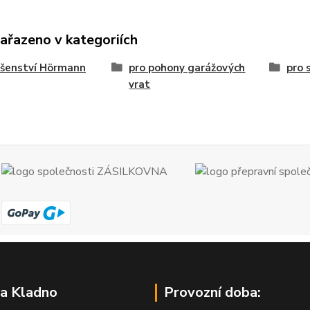
zařazeno v kategoriích
ušenství Hörmann
pro pohony garážových
pro 
vrat
a Kladno
Provozní doba: