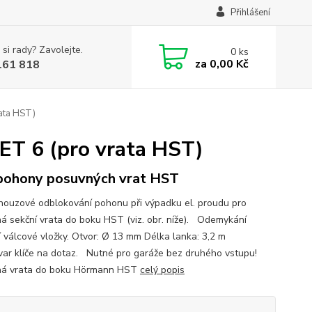
Přihlášení
 si rady? Zavolejte.
0
ks
za
0,00 Kč
161 818
ata HST)
ET 6 (pro vrata HST)
pohony posuvných vrat HST
 nouzové odblokování pohonu při výpadku el. proudu pro
á sekční vrata do boku HST (viz. obr. níže). Odemykání
 válcové vložky. Otvor: Ø 13 mm Délka lanka: 3,2 m
var klíče na dotaz. Nutné pro garáže bez druhého vstupu!
ná vrata do boku Hörmann HST
celý popis