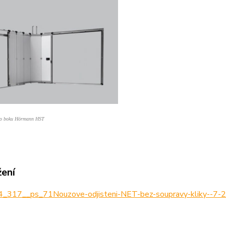
do boku Hörmann HST
žení
_317__ps_71Nouzove-odjisteni-NET-bez-soupravy-kliky--7-2