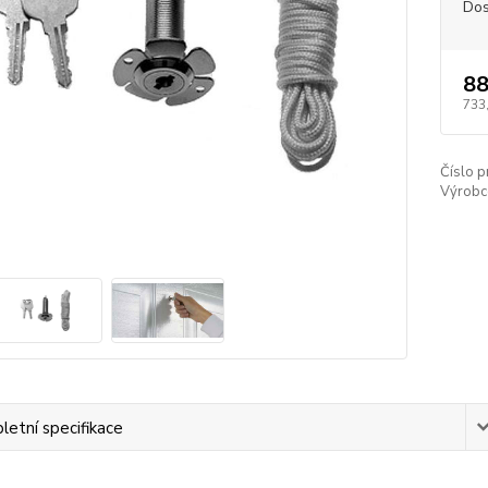
Dos
88
733
Číslo p
Výrobc
etní specifikace