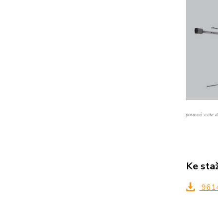
posuvná vrata 
Ke sta
9614