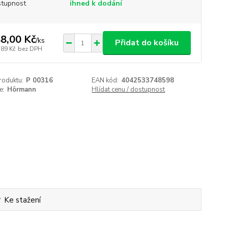
tupnost
ihned k dodání
8,00 Kč
/
ks
Přidat do košíku
,89 Kč
bez DPH
roduktu:
P 00316
EAN kód:
4042533748598
e:
Hörmann
Hlídat cenu / dostupnost
Ke stažení