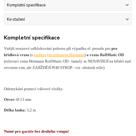
Kompletní specifikace
Ke stažení
Kompletní specifikace
Vnější nouzové odblokování pohonu při výpadku el. proudu pro
pro
křídlová vrata
(s
garážovým pohonem Hörmann
)
a vrata RollMatic OD
(rolovací vrata Hörmann RollMatic OD - lamely se NENAVÍJEJÍ na hřídel nad
otvorem vrat, ale ZAJÍŽDĚJÍ POD STROP - viz. obrázek níže).
Odemykání pomocí válcové vložky.
Otvor:
Ø 13 mm
Délka lanka:
3,2 m
Nutné pro garáže bez druhého vstupu!