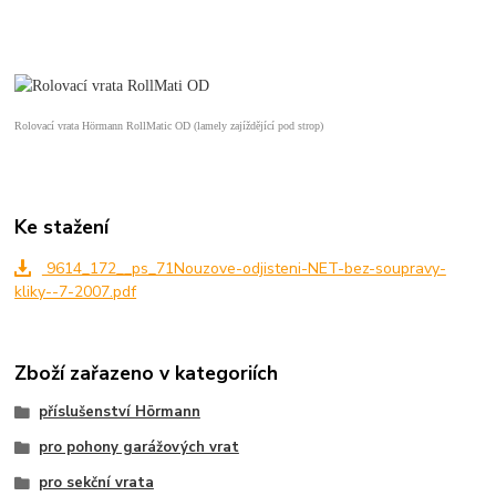
Rolovací vrata Hörmann RollMatic OD (lamely zajíždějící pod strop)
Ke stažení
9614_172__ps_71Nouzove-odjisteni-NET-bez-soupravy-
kliky--7-2007.pdf
Zboží zařazeno v kategoriích
příslušenství Hörmann
pro pohony garážových vrat
pro sekční vrata