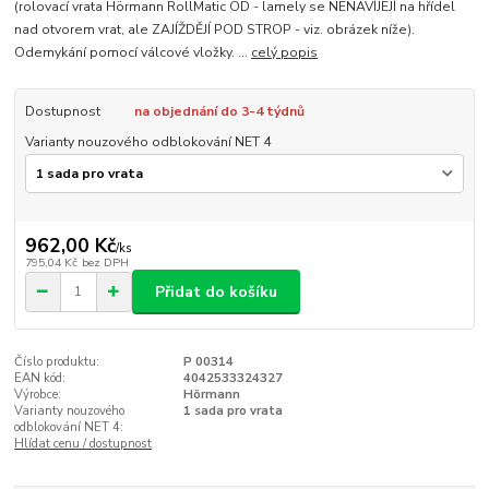
(rolovací vrata Hörmann RollMatic OD - lamely se NENAVÍJEJÍ na hřídel
nad otvorem vrat, ale ZAJÍŽDĚJÍ POD STROP - viz. obrázek níže).
Odemykání pomocí válcové vložky. ...
celý popis
Dostupnost
na objednání do 3-4 týdnů
Varianty nouzového odblokování NET 4
962,00 Kč
/
ks
795,04 Kč
bez DPH
Přidat do košíku
Číslo produktu:
P 00314
EAN kód:
4042533324327
Výrobce:
Hörmann
Varianty nouzového
1 sada pro vrata
odblokování NET 4:
Hlídat cenu / dostupnost