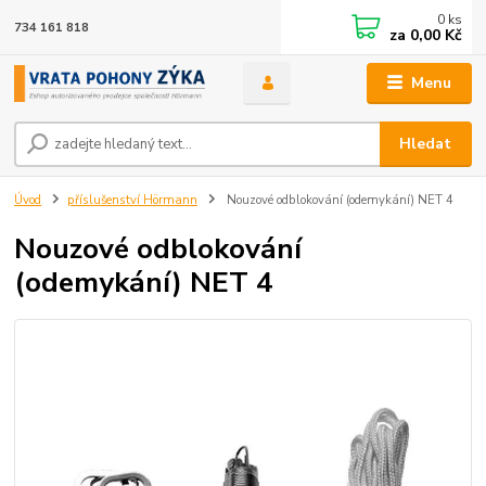
0
ks
734 161 818
za
0,00 Kč
Menu
Hledat
Úvod
příslušenství Hörmann
Nouzové odblokování (odemykání) NET 4
Nouzové odblokování
(odemykání) NET 4