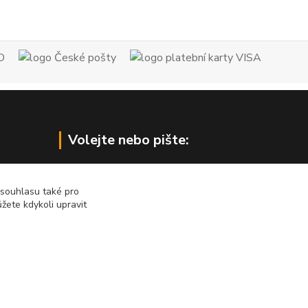
Volejte nebo pište:
734 161 818
 souhlasu také pro
žete kdykoli upravit
eshop@vrata-pohony.eu