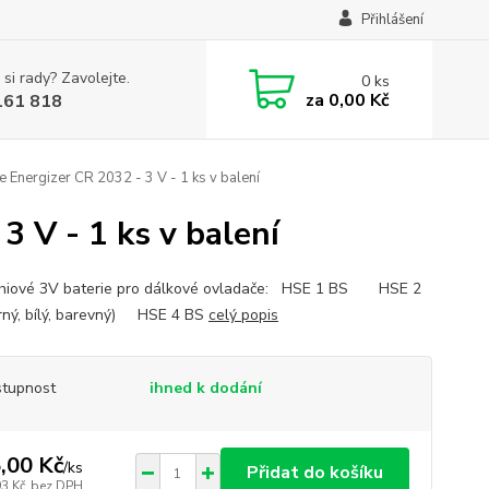
Přihlášení
 si rady? Zavolejte.
0
ks
za
0,00 Kč
161 818
ie Energizer CR 2032 - 3 V - 1 ks v balení
3 V - 1 ks v balení
ithiové 3V baterie pro dálkové ovladače: HSE 1 BS HSE 2
rný, bílý, barevný) HSE 4 BS
celý popis
tupnost
ihned k dodání
,00 Kč
/
ks
Přidat do košíku
93 Kč
bez DPH