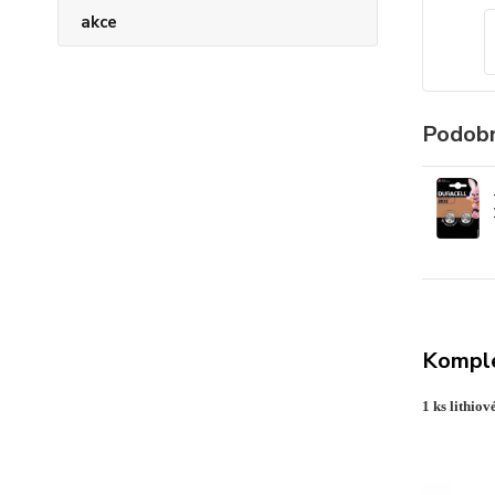
akce
Podobn
Komple
1 ks lithio