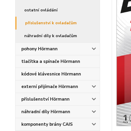
ostatní ovládání
příslušenství k ovladačům
náhradní díly k ovladačům
pohony Hörmann
tlačítka a spínače Hörmann
kódové klávesnice Hörmann
externí přijímače Hörmann
příslušenství Hörmann
náhradní díly Hörmann
komponenty brány CAIS