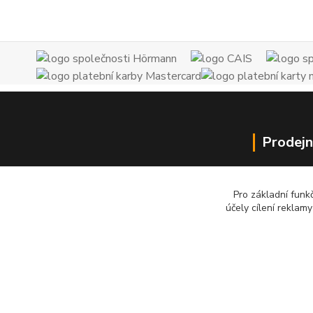
Prodejn
Brožíkova 1
(vchod z Uho
Pro základní funk
účely cílení reklam