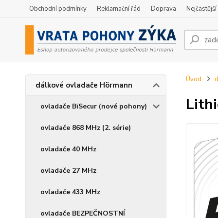
Obchodní podmínky
Reklamační řád
Doprava
Nejčastější
Úvod
d
dálkové ovladače Hörmann
Lith
ovladače BiSecur (nové pohony)
ovladače 868 MHz (2. série)
ovladače 40 MHz
ovladače 27 MHz
ovladače 433 MHz
ovladače BEZPEČNOSTNÍ