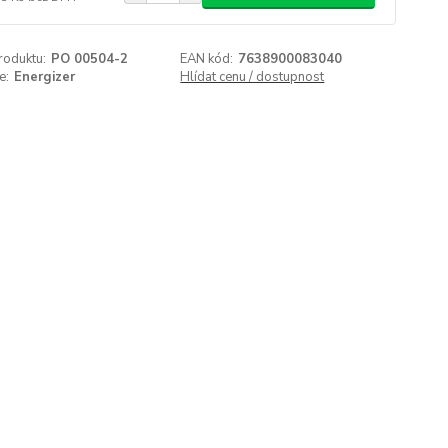
roduktu:
PO 00504-2
EAN kód:
7638900083040
e:
Energizer
Hlídat cenu / dostupnost