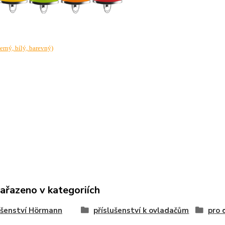
erný, bílý, barevný)
zařazeno v kategoriích
ušenství Hörmann
příslušenství k ovladačům
pro 