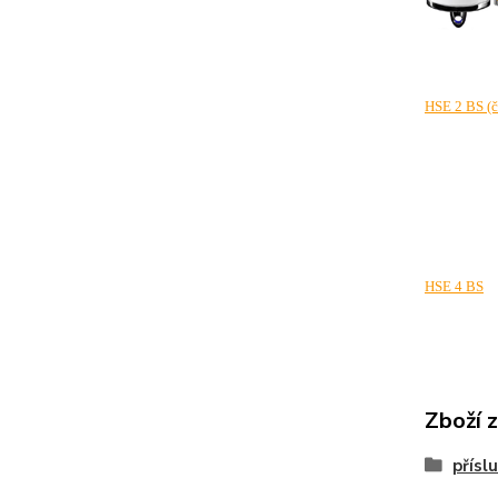
HSE 2 BS (č
HSE 4 BS
Zboží 
přísl