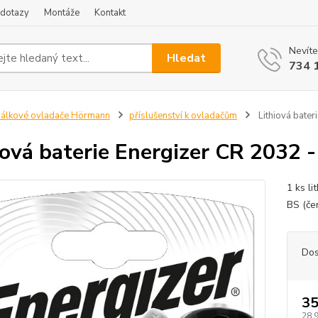
 dotazy
Montáže
Kontakt
Nevíte
Hledat
734 
álkové ovladače Hörmann
příslušenství k ovladačům
Lithiová bater
iová baterie Energizer CR 2032 - 
1 ks l
BS (če
Dos
35
28,