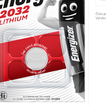
Číslo p
Výrobc