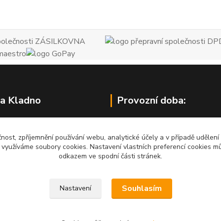
a Kladno
Provozní doba:
95, 272 01 Kladno
PO 9.00 - 18.00 hod.
šťské ul.)
čnost, zpříjemnění používání webu, analytické účely a v případě udělení
ÚT 9.00 - 15.00 hod.
y využíváme soubory cookies. Nastavení vlastních preferencí cookies mů
odkazem ve spodní části stránek.
ST 9.00 - 18.00 hod.
ČT 9.00 - 18.00 hod.
Souhlasím
Nastavení
PÁ 9.00 - 15.30 hod.