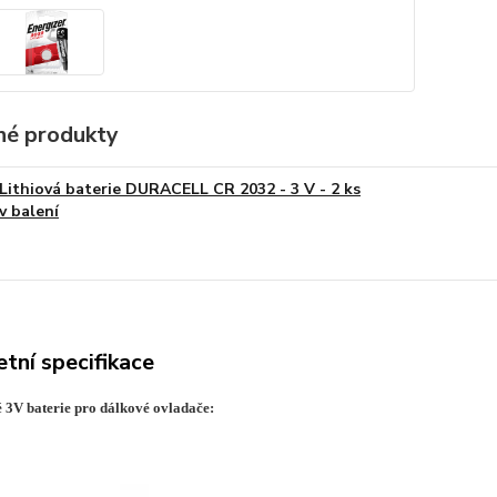
é produkty
Lithiová baterie DURACELL CR 2032 - 3 V - 2 ks
v balení
tní specifikace
vé 3V baterie pro dálkové ovladače: