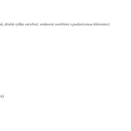
, druhá výška otevření, venkovní osvětlení s podsvícenou klávesnicí.
ní)