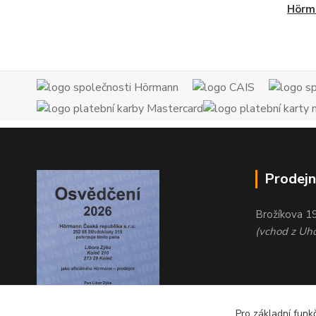
Hörm
Prodejn
Brožíkova 1
(vchod z Uho
Pro základní funk