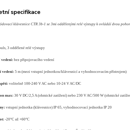
tní specifikace
ódovací klávesnice CTR 3b-1 se 3mi oddělenými relé výstupy k ovládáí dvou pohonů
uls, 3 oddělené relé výstupy
 vedení:
bez připojovacího vedení
í vedení:
5 m (mezi vstupní jednotkou/klávesnicí a vyhodnocovacím přístrojem)
pětí:
volitelně 100-240 V AC nebo 10-24 V AC/DC
kon max:
30 V DC/2,5 A (ohmické zatížení) nebo 230 V AC/500 W (ohmické zatíže
ny:
vstupní jednotka (klávesnice) IP 65, vyhodnocovací jednotka IP 20
ot:
-20°C až +60°C