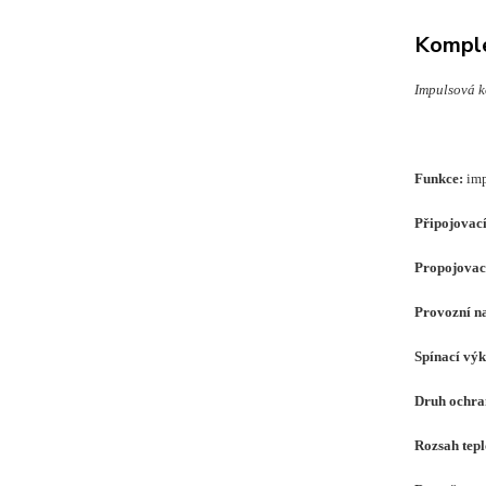
Komple
Impulsová k
Funkce:
imp
Připojovací
Propojovac
Provozní na
Spínací vý
Druh ochra
Rozsah tepl