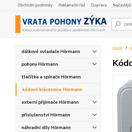
Obchodní podmínky
Reklamační řád
Doprava
Nejčastější
Úvod
k
dálkové ovladače Hörmann
Kódo
pohony Hörmann
tlačítka a spínače Hörmann
kódové klávesnice Hörmann
externí přijímače Hörmann
příslušenství Hörmann
náhradní díly Hörmann