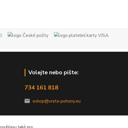
Volejte nebo pište:
734 161 818
eshop@vrata-pohony.eu
 souhlasu také pro