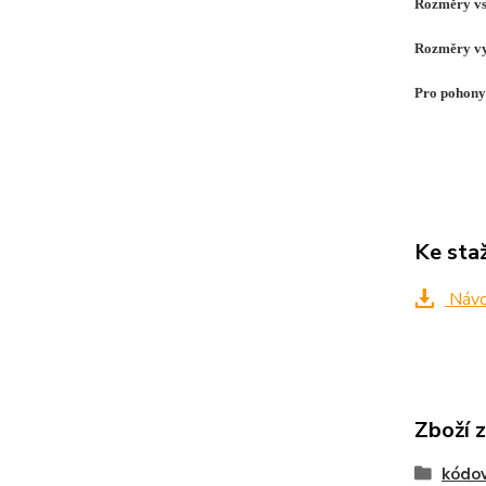
Rozměry vst
Rozměry vy
Pro pohon
Ke sta
Návo
Zboží 
kódov