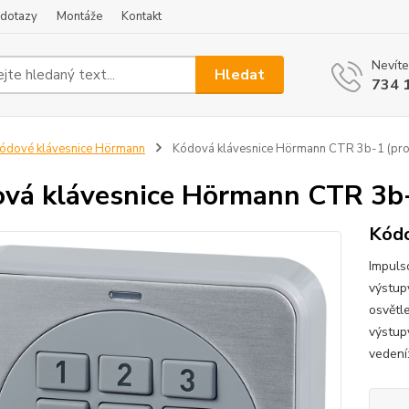
 dotazy
Montáže
Kontakt
Nevíte
Hledat
734 
ódové klávesnice Hörmann
Kódová klávesnice Hörmann CTR 3b-1 (pro
vá klávesnice Hörmann CTR 3b-
Kódo
Impuls
výstup
osvětl
výstup
vedení: