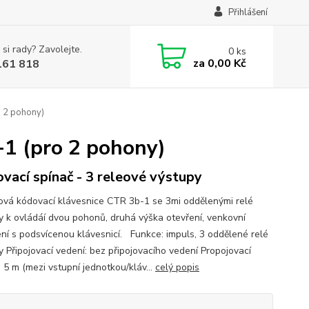
Přihlášení
 si rady? Zavolejte.
0
ks
za
0,00 Kč
161 818
 2 pohony)
1 (pro 2 pohony)
vací spínač - 3 releové výstupy
ová kódovací klávesnice CTR 3b-1 se 3mi oddělenými relé
y k ovládáí dvou pohonů, druhá výška otevření, venkovní
ení s podsvícenou klávesnicí. Funkce: impuls, 3 oddělené relé
y Připojovací vedení: bez připojovacího vedení Propojovací
 5 m (mezi vstupní jednotkou/kláv...
celý popis