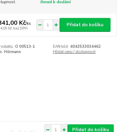
tupnost
ihned k dodání
341,00 Kč
/
ks
Přidat do košíku
14,05 Kč
bez DPH
roduktu:
O 00513-1
EAN kód:
4042533034462
e:
Hörmann
Hlídat cenu / dostupnost
Přidat do košíku