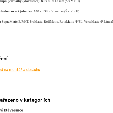
upní jedntotky (klávesnice):
80 x 80 x 15 mm (Š x V x H)
hodnocovací jednotky:
140 x 130 x 50 mm
m (Š x V x H)
y:
SupraMatic E/P/HT, ProMatic, RollMatic, RotaMatic /P/PL, VersaMatic /P, Linea
žení
d na montáž a obsluhu
zařazeno v kategoriích
é klávesnice