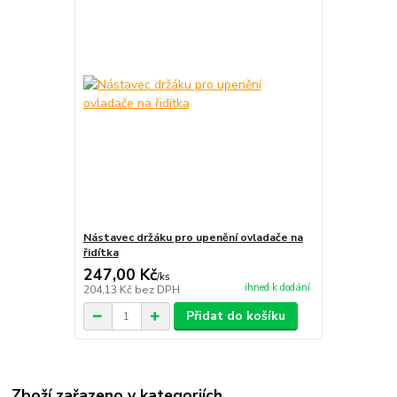
Nástavec držáku pro upenění ovladače na
řidítka
247,00 Kč
/
ks
ihned k dodání
204,13 Kč
bez DPH
Přidat do košíku
Zboží zařazeno v kategoriích