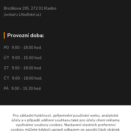
Brožíkova 195, 272 01 Kladno
(vchod z Uhošťské ul.)
Provozní doba:
PO 9.00 - 18.00 hod.
ÚT 9.00 - 15.00 hod.
ST 9.00 - 18.00 hod.
ČT 9.00 - 18.00 hod.
PÁ 9.00 - 15.30 hod.
Volejte nebo pište:
Pro základní funkčnost, zpříjemnění používání webu, analytické
účely a v případě udělení souhlasu také pro účely cílení reklamy
734 161 818
využíváme soubory cookies. Nastavení vlastních preferencí
cookies můžete kdykoli upravit odkazem ve spodní části stránek.