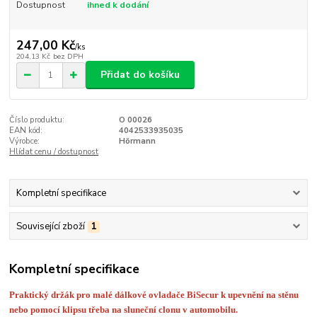
Dostupnost
ihned k dodání
247,00 Kč
/
ks
204,13 Kč
bez DPH
Přidat do košíku
Číslo produktu:
O 00026
EAN kód:
4042533935035
Výrobce:
Hörmann
Hlídat cenu / dostupnost
Kompletní specifikace
Související zboží
1
Kompletní specifikace
Praktický držák pro malé dálkové ovladače BiSecur k upevnění na stěnu
nebo pomocí klipsu třeba na sluneční clonu v automobilu.