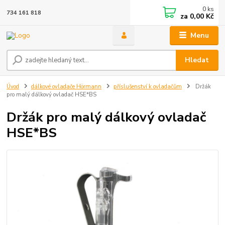
0
ks
734 161 818
za
0,00 Kč
Menu
Hledat
Úvod
dálkové ovladače Hörmann
příslušenství k ovladačům
Držák
pro malý dálkový ovladač HSE*BS
Držák pro malý dálkový ovladač
HSE*BS