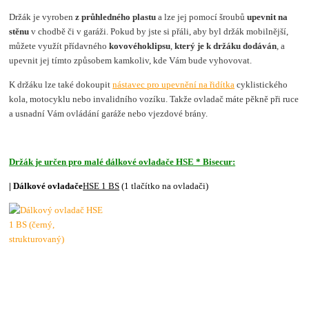
Držák je vyroben
z průhledného plastu
a lze jej pomocí šroubů
upevnit na
stěnu
v chodbě či v garáži. Pokud by jste si přáli, aby byl držák mobilnější,
můžete využít přídavného
kovového
klipsu
,
který je k držáku dodáván
, a
upevnit jej tímto způsobem kamkoliv, kde Vám bude vyhovovat.
K držáku lze také dokoupit
nástavec pro upevnění na řidítka
cyklistického
kola, motocyklu nebo invalidního vozíku. Takže ovladač máte pěkně při ruce
a usnadní Vám ovládání garáže nebo vjezdové brány.
Držák je určen pro malé dálkové ovladače HSE * Bisecur:
| Dálkové ovladače
HSE 1 BS
(1 tlačítko na ovladači)