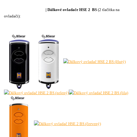
| Dálkové ovladače H
SE 2 BS
(
2 tlačítka na
ovladači):